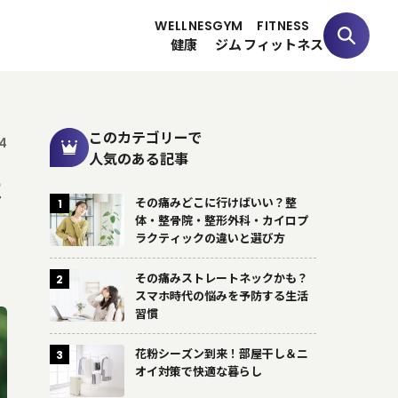
WELLNES
GYM
FITNESS
健康
ジム
フィットネス
このカテゴリーで
14
人気のある記事
よ
その痛みどこに行けばいい？整
1
体・整骨院・整形外科・カイロプ
ラクティックの違いと選び方
その痛みストレートネックかも？
2
スマホ時代の悩みを予防する生活
習慣
花粉シーズン到来！部屋干し＆ニ
3
オイ対策で快適な暮らし