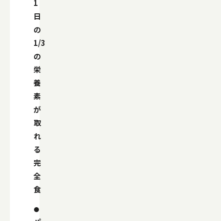
1
日
の
1/3
の
栄
養
素
が
取
れ
る
完
全
食