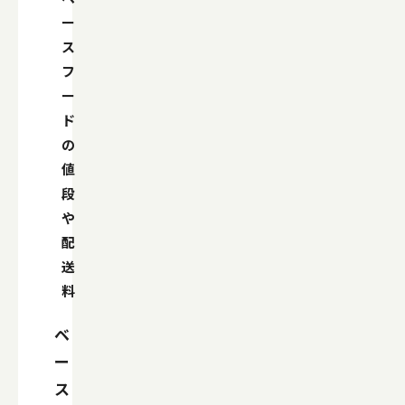
ー
ス
フ
ー
ド
の
値
段
や
配
送
料
ベ
ー
ス