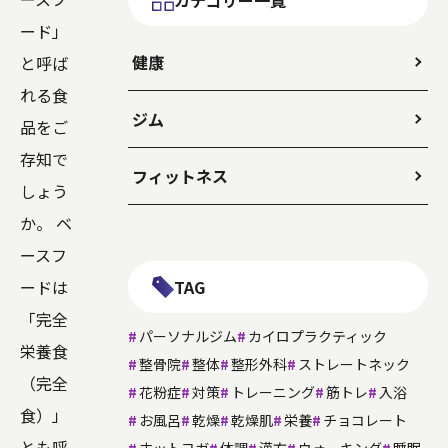
カテゴリー一覧
ード」
健康
と呼ば
れる食
ジム
品をご
存知で
フィットネス
しょう
か。 ベ
ースフ
ードは
TAG
「完全
パーソナルジム
カイロプラクティック
栄養食
整骨院
整体
整形外科
ストレートネック
（完全
花粉症
対策
トレーニング
筋トレ
入浴
食）」
お風呂
乾燥
乾燥肌
栄養
チョコレート
とも呼