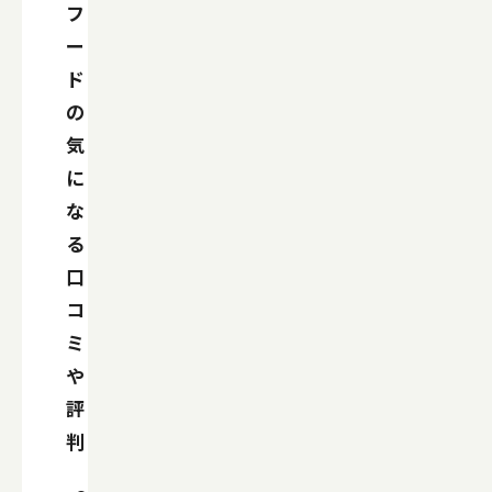
フ
ー
ド
の
気
に
な
る
口
コ
ミ
や
評
判