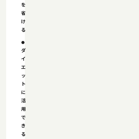
を
省
け
る
ダ
イ
エ
ッ
ト
に
活
用
で
き
る