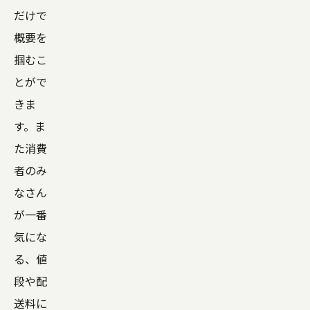
だけで
概要を
掴むこ
とがで
きま
す。ま
た消費
者のみ
なさん
が一番
気にな
る、値
段や配
送料に