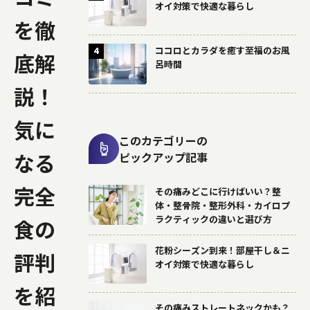
オイ対策で快適な暮らし
を徹
ココロとカラダを癒す至福のお風
4
底解
呂時間
説！
気に
このカテゴリーの
なる
ピックアップ記事
完全
その痛みどこに行けばいい？整
体・整骨院・整形外科・カイロプ
ラクティックの違いと選び方
食の
花粉シーズン到来！部屋干し＆ニ
評判
オイ対策で快適な暮らし
を紹
その痛みストレートネックかも？