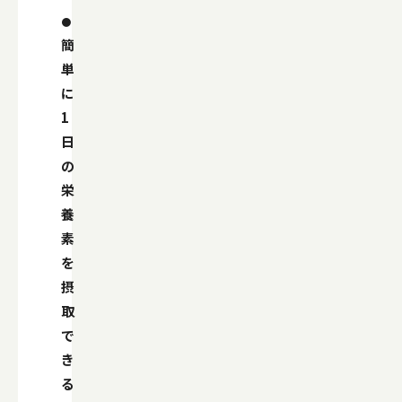
簡
単
に
1
日
の
栄
養
素
を
摂
取
で
き
る