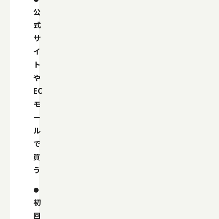
公
式
サ
イ
ト
や
EC
モ
ー
ル
で
買
う
初
回