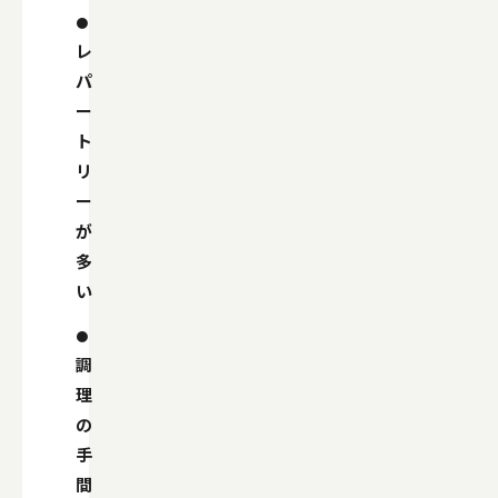
レ
パ
ー
ト
リ
ー
が
多
い
調
理
の
手
間