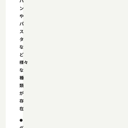
パ
ン
や
パ
ス
タ
な
ど
様々
な
種
類
が
存
在
ベ