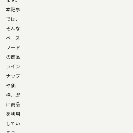
本記事
では、
そんな
ベース
フード
の商品
ライン
ナップ
や価
格、既
に商品
を利用
してい
るユー