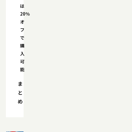
は
20％
オ
フ
で
購
入
可
能
ま
と
め