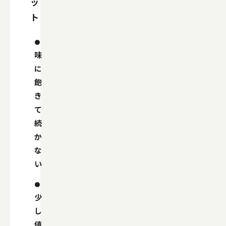
ッ
ト
味
に
飽
き
て
続
か
な
い
少
し
値