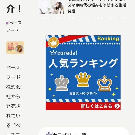
介！
スマホ時代の悩みを予防する生活
習慣
ベース
フード
ベース
フード
株式会
社から
発売さ
れてい
る「ベ
ースフ