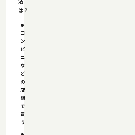
法
は？
コ
ン
ビ
ニ
な
ど
の
店
舗
で
買
う