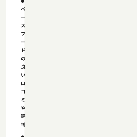
ベ
ー
ス
フ
ー
ド
の
良
い
口
コ
ミ
や
評
判