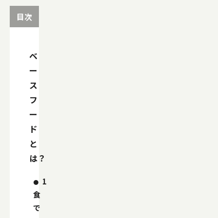
目次
ベ
ー
ス
フ
ー
ド
と
は？
1
食
で