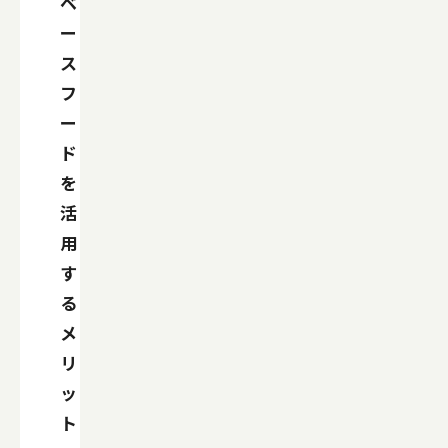
ベ
ー
ス
フ
ー
ド
を
活
用
す
る
メ
リ
ッ
ト