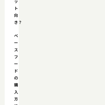
ッ
ト
向
き？
ベ
ー
ス
フ
ー
ド
の
購
入
方