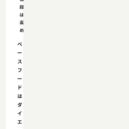
段
は
高
め
ベ
ー
ス
フ
ー
ド
は
ダ
イ
エ