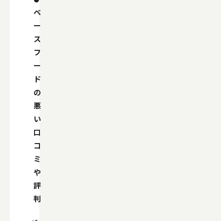
ベ
ー
ス
フ
ー
ド
の
悪
い
口
コ
ミ
や
評
判