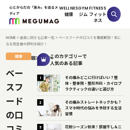
心とからだの「恵み」を巡るメ
WELLNES
GYM
FITNESS
ディア
健康
ジム
フィット
ネス
>
>
ベースフードの口コミを徹底解説！気に
HOME
健康に関する記事一覧
なる完全食の評判を紹介！
このカテゴリーで
健康
26.04.14
人気のある記事
ベー
その痛みどこに行けばいい？整
1
スフ
体・整骨院・整形外科・カイロプ
ラクティックの違いと選び方
ード
その痛みストレートネックかも？
2
スマホ時代の悩みを予防する生活
の口
習慣
コミ
花粉シーズン到来！部屋干し＆ニ
3