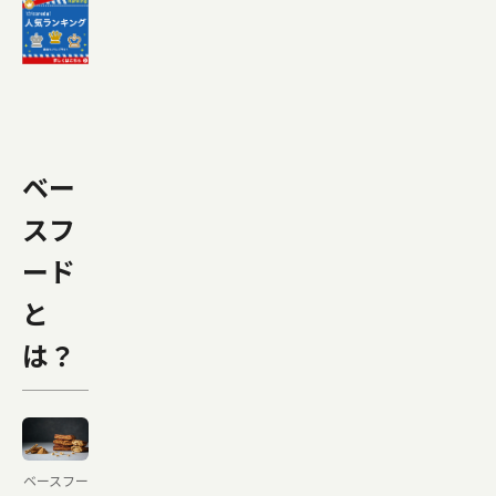
ベー
スフ
ード
と
は？
ベースフー