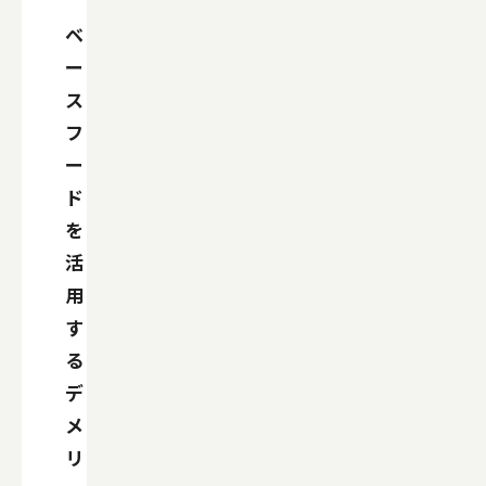
ベ
ー
ス
フ
ー
ド
を
活
用
す
る
デ
メ
リ